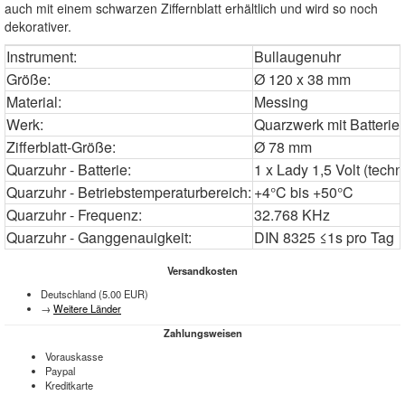
auch mit einem schwarzen Ziffernblatt erhältlich und wird so noch
dekorativer.
Instrument:
Bullaugenuhr
Größe:
Ø 120 x 38 mm
Material:
Messing
Werk:
Quarzwerk mit Batterieb
Zifferblatt-Größe:
Ø 78 mm
Quarzuhr - Batterie:
1 x Lady 1,5 Volt (tec
Quarzuhr - Betriebstemperaturbereich:
+4°C bis +50°C
Quarzuhr - Frequenz:
32.768 KHz
Quarzuhr - Ganggenauigkeit:
DIN 8325 ≤1s pro Tag
Versandkosten
Deutschland (5.00 EUR)
→
Weitere Länder
Zahlungsweisen
Vorauskasse
Paypal
Kreditkarte