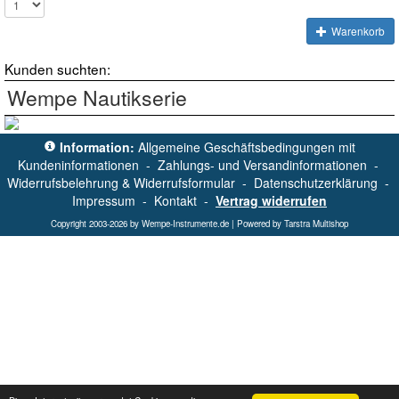
Warenkorb
Kunden suchten:
Wempe Nautikserie
Information:
Allgemeine Geschäftsbedingungen mit
Kundeninformationen
-
Zahlungs- und Versandinformationen
-
Widerrufsbelehrung & Widerrufsformular
-
Datenschutzerklärung
-
Impressum
-
Kontakt
-
Vertrag widerrufen
Copyright 2003-2026 by Wempe-Instrumente.de | Powered by Tarstra Multishop